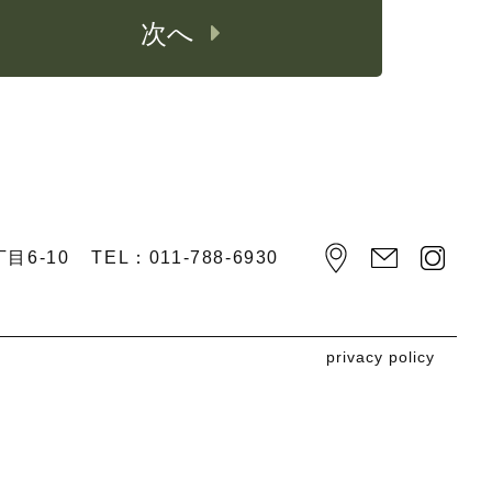
次へ
目6-10
TEL：
011-788-6930
privacy policy