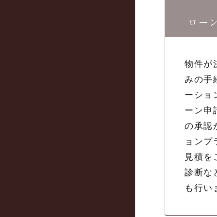
ロー
物件が
みの手
ーショ
ーン申
の承認
ョンプ
見積を
診断な
も行い