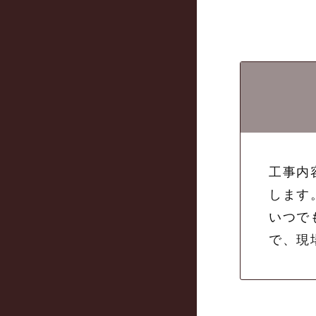
工事内
します
いつで
で、現