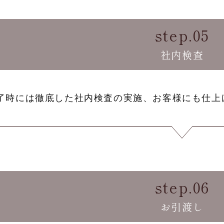
step.05
社内検査
了時には徹底した社内検査の実施、お客様にも仕上
step.06
お引渡し