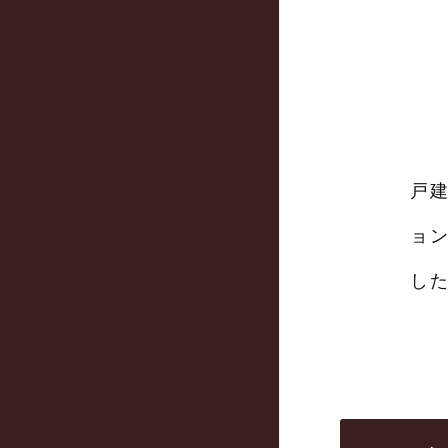
戸
ョ
し