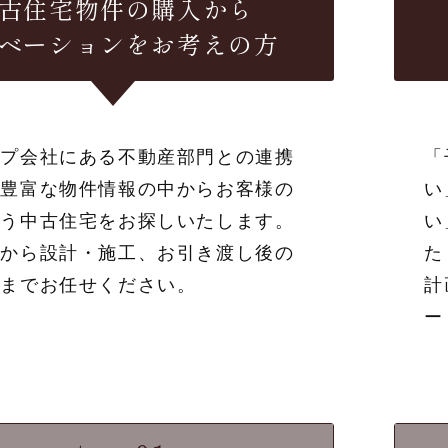
古住宅物件の購入から
ベーションをお考えの方
ープ会社にある不動産部門との連携
「
、豊富な物件情報の中からお客様の
い
合う中古住宅をお探しいたします。
い
画から設計・施工、お引き渡し後の
た
トまでお任せください。
計
ー