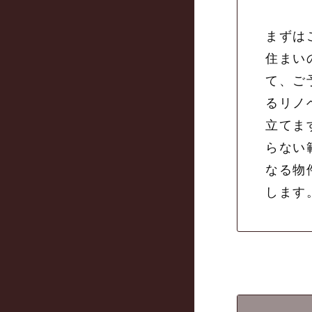
まずは
住まい
て、ご
るリノ
立てま
らない
なる物
します