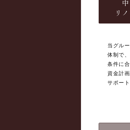
中
リノ
当グル
体制で
条件に
資金計
サポー